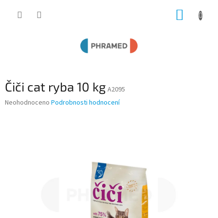
Přejít
NÁKUP
na
obsah
KOŠÍK
Čiči cat ryba 10 kg
A2095
Průměrné
Neohodnoceno
Podrobnosti hodnocení
hodnocení
produktu
je
0,0
z
5
hvězdiček.