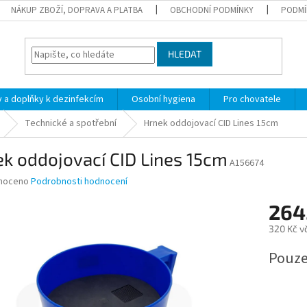
NÁKUP ZBOŽÍ, DOPRAVA A PLATBA
OBCHODNÍ PODMÍNKY
PODMÍ
HLEDAT
 a doplňky k dezinfekcím
Osobní hygiena
Pro chovatele
Technické a spotřební
Hrnek oddojovací CID Lines 15cm
k oddojovací CID Lines 15cm
A156674
né
noceno
Podrobnosti hodnocení
ní
264
u
320 Kč v
Měrná
Pouze
cena:
ek.