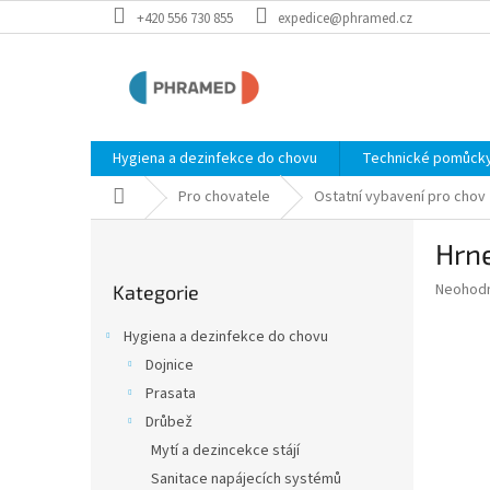
Přejít
+420 556 730 855
expedice@phramed.cz
na
obsah
Hygiena a dezinfekce do chovu
Technické pomůcky
Domů
Pro chovatele
Ostatní vybavení pro chov
P
Hrne
o
Přeskočit
s
Průměr
Neohod
Kategorie
kategorie
t
hodnoce
r
produkt
Hygiena a dezinfekce do chovu
a
je
Dojnice
0,0
n
z
Prasata
n
5
í
Drůbež
hvězdič
p
Mytí a dezincekce stájí
a
Sanitace napájecích systémů