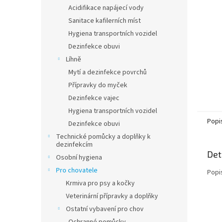
n
Acidifikace napájecí vody
e
Sanitace kafilerních míst
l
Hygiena transportních vozidel
Dezinfekce obuvi
Líhně
Mytí a dezinfekce povrchů
Přípravky do myček
Dezinfekce vajec
Hygiena transportních vozidel
Popi
Dezinfekce obuvi
Technické pomůcky a doplňky k
dezinfekcím
Det
Osobní hygiena
Pro chovatele
Popi
Krmiva pro psy a kočky
Veterinární přípravky a doplňky
Ostatní vybavení pro chov