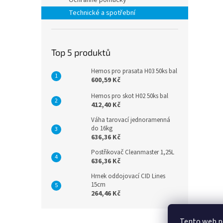
Ochranné pomůcky
Technické a spotřební
Top 5 produktů
Hemos pro prasata H03 50ks bal
600,59 Kč
Hemos pro skot H02 50ks bal
412,40 Kč
Váha tarovací jednoramenná
do 16kg
636,36 Kč
Postřikovač Cleanmaster 1,25L
636,36 Kč
Hrnek oddojovací CID Lines
15cm
264,46 Kč
Z
Tento web po