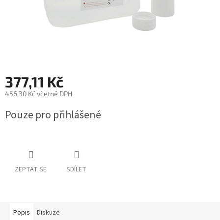
377,11 Kč
456,30 Kč včetně DPH
Měrná
Pouze pro přihlášené
cena:
ZEPTAT SE
SDÍLET
Popis
Diskuze