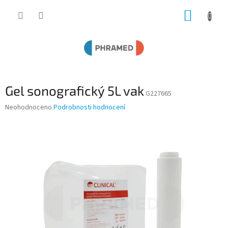
Přejít
NÁKUP
na
obsah
KOŠÍK
Gel sonografický 5L vak
G227665
Průměrné
Neohodnoceno
Podrobnosti hodnocení
hodnocení
produktu
je
0,0
z
5
hvězdiček.