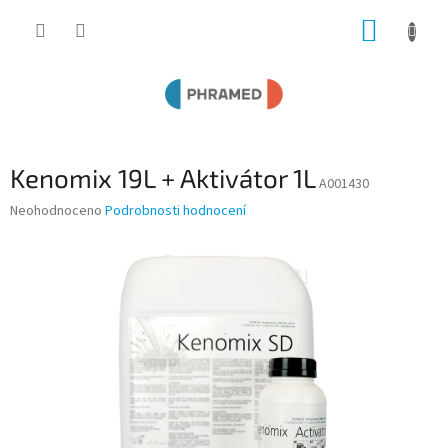
Přejít
NÁKUP
na
obsah
KOŠÍK
Kenomix 19L + Aktivátor 1L
A001430
Průměrné
Neohodnoceno
Podrobnosti hodnocení
hodnocení
produktu
je
0,0
z
5
hvězdiček.