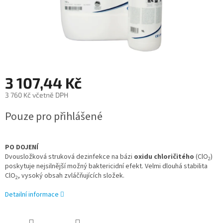
3 107,44 Kč
3 760 Kč včetně DPH
Měrná
Pouze pro přihlášené
cena:
PO DOJENÍ
Dvousložková struková dezinfekce na bázi
oxidu chloričitého
(ClO
)
2
poskytuje nejsilnější možný baktericidní efekt. Velmi dlouhá stabilita
ClO
, vysoký obsah zvláčňujících složek.
2
Detailní informace