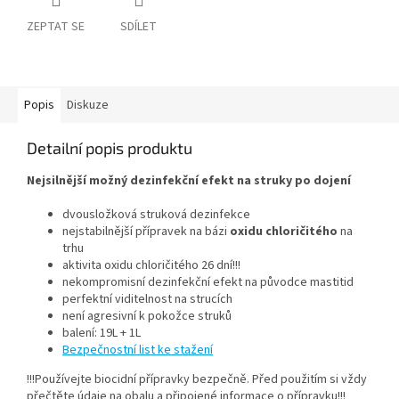
ZEPTAT SE
SDÍLET
Popis
Diskuze
Detailní popis produktu
Nejsilnější možný dezinfekční efekt na struky po dojení
dvousložková struková dezinfekce
nejstabilnější přípravek na bázi
oxidu chloričitého
na
trhu
aktivita oxidu chloričitého 26 dní!!!
nekompromisní dezinfekční efekt na původce mastitid
perfektní viditelnost na strucích
není agresivní k pokožce struků
balení: 19L + 1L
Bezpečnostní list ke stažení
!!!Používejte biocidní přípravky bezpečně. Před použitím si vždy
přečtěte údaje na obalu a připojené informace o přípravku!!!