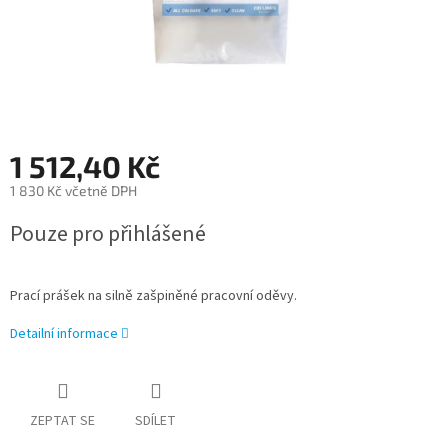
1 512,40 Kč
1 830 Kč včetně DPH
Měrná
Pouze pro přihlášené
cena:
Prací prášek na silně zašpiněné pracovní oděvy.
Detailní informace
ZEPTAT SE
SDÍLET