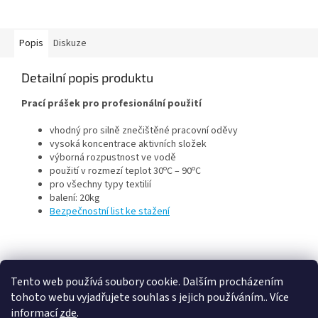
Popis
Diskuze
Detailní popis produktu
Prací prášek pro profesionální použití
vhodný pro silně znečištěné pracovní oděvy
vysoká koncentrace aktivních složek
výborná rozpustnost ve vodě
o
o
použití v rozmezí teplot 30
C – 90
C
pro všechny typy textilií
balení: 20kg
Bezpečnostní list ke stažení
Z
á
Tento web používá soubory cookie. Dalším procházením
p
tohoto webu vyjadřujete souhlas s jejich používáním.. Více
a
informací
zde
.